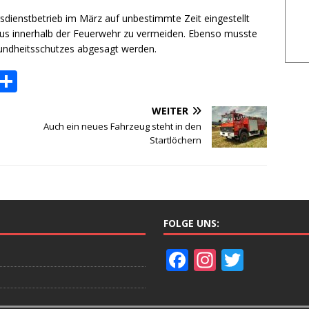
ienstbetrieb im März auf unbestimmte Zeit eingestellt
us innerhalb der Feuerwehr zu vermeiden. Ebenso musste
undheitsschutzes abgesagt werden.
P
T
o
ei
WEITER
c
le
Auch ein neues Fahrzeug steht in den
k
n
Startlöchern
et
FOLGE UNS:
F
In
T
ac
st
w
e
a
itt