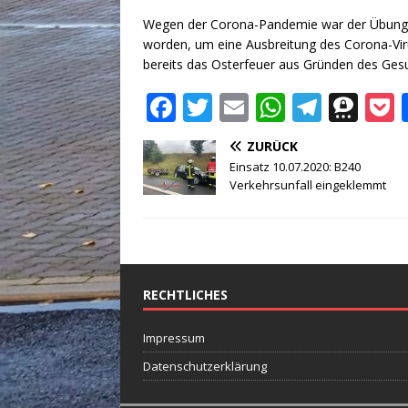
Wegen der Corona-Pandemie war der Übungsd
worden, um eine Ausbreitung des Corona-Vir
bereits das Osterfeuer aus Gründen des Ges
F
T
E
W
T
T
a
w
m
h
el
h
ZURÜCK
c
it
ai
at
e
r
Einsatz 10.07.2020: B240
e
te
l
s
g
e
Verkehrsunfall eingeklemmt
b
r
A
ra
e
o
p
m
m
o
p
a
RECHTLICHES
k
Impressum
Datenschutzerklärung