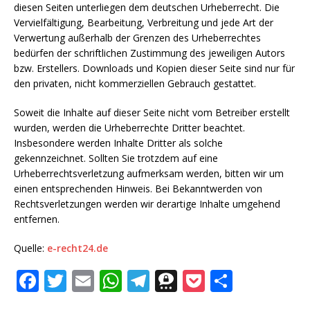
diesen Seiten unterliegen dem deutschen Urheberrecht. Die
Vervielfältigung, Bearbeitung, Verbreitung und jede Art der
Verwertung außerhalb der Grenzen des Urheberrechtes
bedürfen der schriftlichen Zustimmung des jeweiligen Autors
bzw. Erstellers. Downloads und Kopien dieser Seite sind nur für
den privaten, nicht kommerziellen Gebrauch gestattet.
Soweit die Inhalte auf dieser Seite nicht vom Betreiber erstellt
wurden, werden die Urheberrechte Dritter beachtet.
Insbesondere werden Inhalte Dritter als solche
gekennzeichnet. Sollten Sie trotzdem auf eine
Urheberrechtsverletzung aufmerksam werden, bitten wir um
einen entsprechenden Hinweis. Bei Bekanntwerden von
Rechtsverletzungen werden wir derartige Inhalte umgehend
entfernen.
Quelle:
e-recht24.de
F
T
E
W
T
T
P
T
a
w
m
h
el
h
o
ei