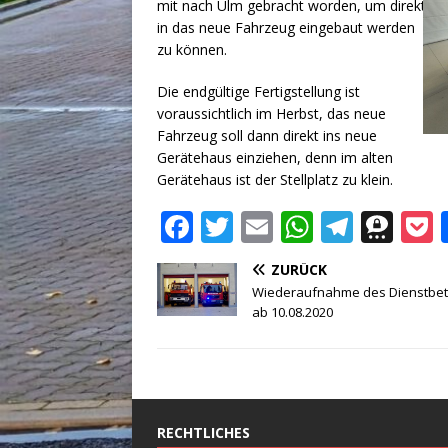
mit nach Ulm gebracht worden, um direkt
in das neue Fahrzeug eingebaut werden
zu können.
Die endgültige Fertigstellung ist
voraussichtlich im Herbst, das neue
Fahrzeug soll dann direkt ins neue
Gerätehaus einziehen, denn im alten
Gerätehaus ist der Stellplatz zu klein.
F
T
E
W
T
T
a
w
m
h
el
h
ZURÜCK
c
it
ai
at
e
r
Wiederaufnahme des Dienstbet
e
te
l
s
g
e
ab 10.08.2020
b
r
A
ra
e
o
p
m
m
o
p
a
RECHTLICHES