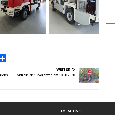
P
T
o
ei
WEITER
c
le
riebs
Kontrolle der Hydranten am 10.08.2020
k
n
et
FOLGE UNS: