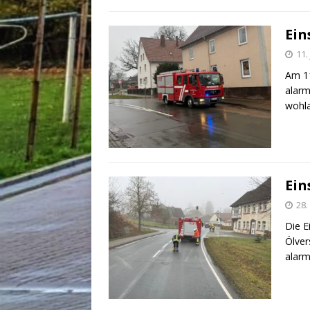
Ein
11.
Am 11
alarm
wohla
Ein
28
Die E
Ölver
alarm