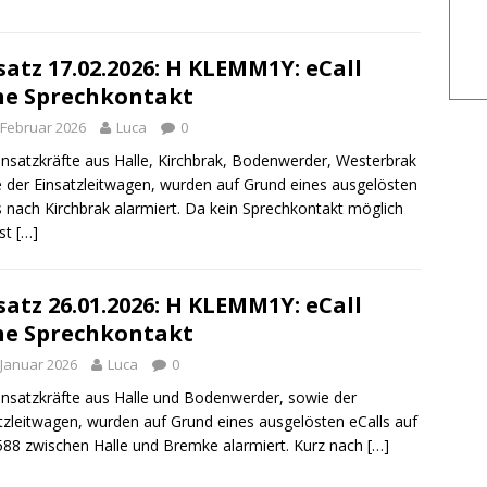
satz 17.02.2026: H KLEMM1Y: eCall
e Sprechkontakt
 Februar 2026
Luca
0
insatzkräfte aus Halle, Kirchbrak, Bodenwerder, Westerbrak
 der Einsatzleitwagen, wurden auf Grund eines ausgelösten
s nach Kirchbrak alarmiert. Da kein Sprechkontakt möglich
ist
[…]
satz 26.01.2026: H KLEMM1Y: eCall
e Sprechkontakt
 Januar 2026
Luca
0
insatzkräfte aus Halle und Bodenwerder, sowie der
tzleitwagen, wurden auf Grund eines ausgelösten eCalls auf
588 zwischen Halle und Bremke alarmiert. Kurz nach
[…]