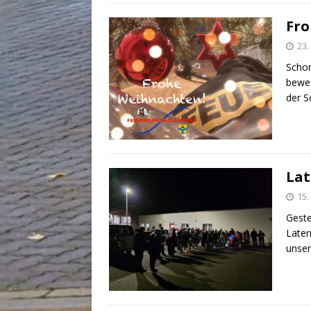
Fro
23
Schon
bewe
der S
Lat
15
Geste
Later
unser