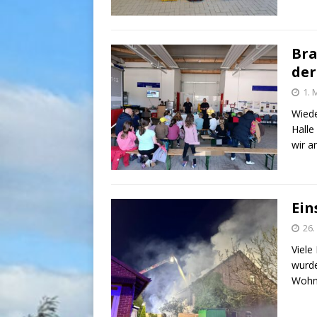
Bra
der
1. 
Wiede
Halle
wir a
Ein
26.
Viele
wurde
Wohnh