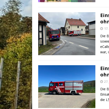
Ein
ohn
17.
Die E
sowie
eCall
war, 
Ein
ohn
27.
Die E
Einsa
die L