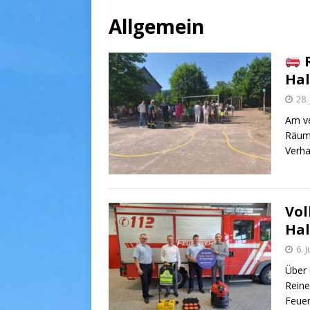
Allgemein
R
Hal
28.
Am ve
Räumu
Verha
Vol
Hal
6. 
Über 
Reine
Feuer