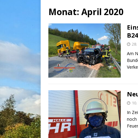
Monat:
April 2020
Ein
B24
28.
Am Na
Bunde
Verke
Neu
10.
In Ze
noch 
Feue