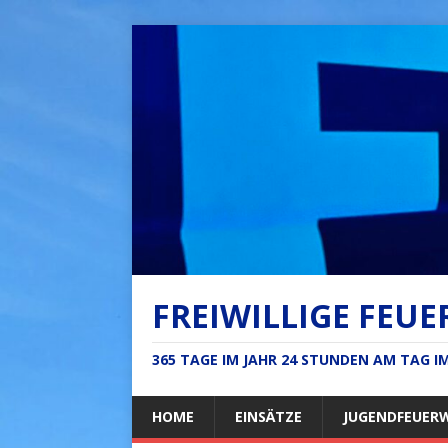
FREIWILLIGE FEUE
365 TAGE IM JAHR 24 STUNDEN AM TAG 
HOME
EINSÄTZE
JUGENDFEUER