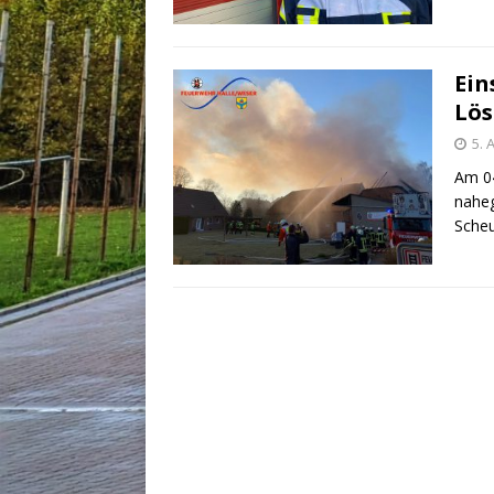
Ein
Lös
5. 
Am 04
naheg
Scheu