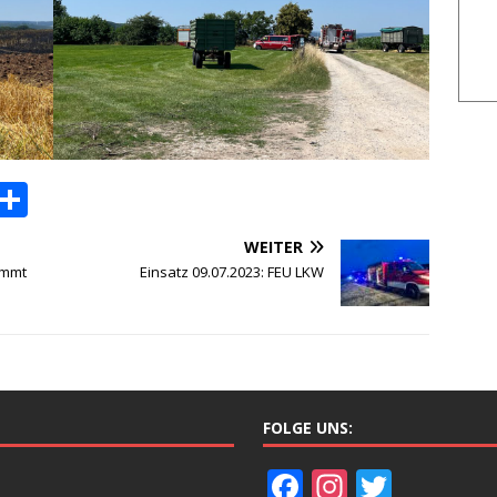
P
T
o
ei
WEITER
c
le
emmt
Einsatz 09.07.2023: FEU LKW
k
n
et
FOLGE UNS:
F
In
T