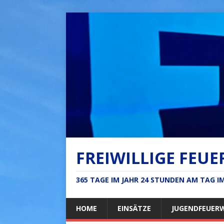
FREIWILLIGE FEUE
365 TAGE IM JAHR 24 STUNDEN AM TAG 
HOME
EINSÄTZE
JUGENDFEUER