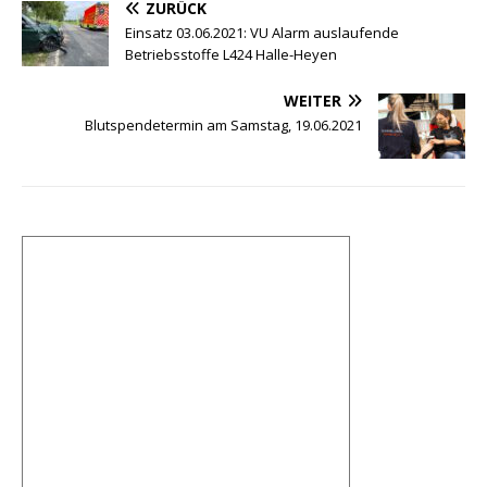
ZURÜCK
c
it
ai
at
e
r
c
le
Einsatz 03.06.2021: VU Alarm auslaufende
e
te
l
s
g
e
k
n
Betriebsstoffe L424 Halle-Heyen
b
r
A
ra
e
et
WEITER
o
p
m
m
Blutspendetermin am Samstag, 19.06.2021
o
p
a
k