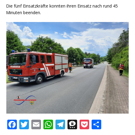
Die fünf Einsatzkräfte konnten ihren Einsatz nach rund 45
Minuten beenden.
F
T
E
W
T
T
P
T
a
w
m
h
el
h
o
ei