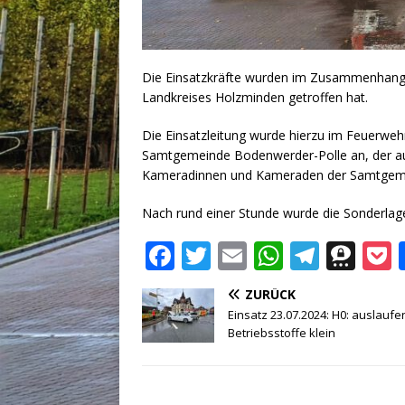
Die Einsatzkräfte wurden im Zusammenhang m
Landkreises Holzminden getroffen hat.
Die Einsatzleitung wurde hierzu im Feuerwehrh
Samtgemeinde Bodenwerder-Polle an, der auf
Kameradinnen und Kameraden der Samtgeme
Nach rund einer Stunde wurde die Sonderlag
F
T
E
W
T
T
a
w
m
h
el
h
ZURÜCK
c
it
ai
at
e
r
Einsatz 23.07.2024: H0: auslauf
e
te
l
s
g
e
Betriebsstoffe klein
b
r
A
ra
e
o
p
m
m