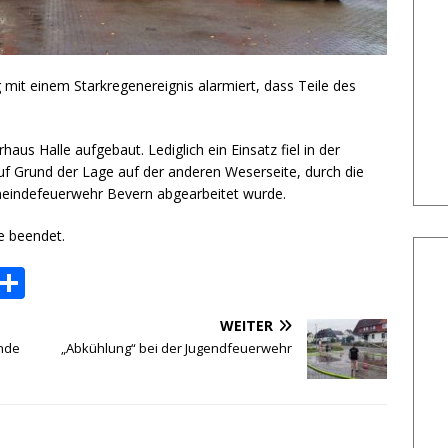
it einem Starkregenereignis alarmiert, dass Teile des
aus Halle aufgebaut. Lediglich ein Einsatz fiel in der
 Grund der Lage auf der anderen Weserseite, durch die
indefeuerwehr Bevern abgearbeitet wurde.
e beendet.
P
T
o
ei
WEITER
c
le
ende
„Abkühlung“ bei der Jugendfeuerwehr
k
n
et