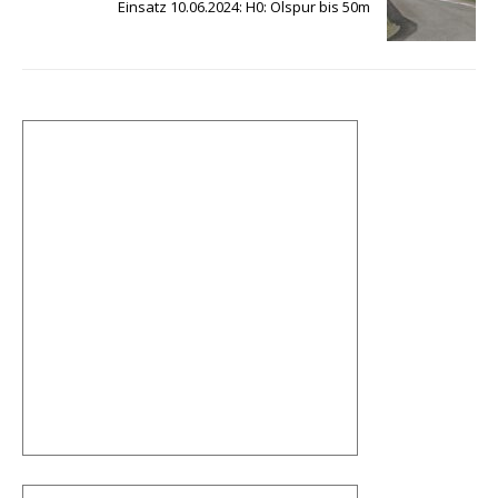
o
p
m
m
Einsatz 10.06.2024: H0: Ölspur bis 50m
o
p
a
k