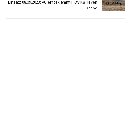
o
p
m
m
Einsatz 08.09.2023: VU eingeklemmt PKW K8 Heyen
– Daspe
o
p
a
k