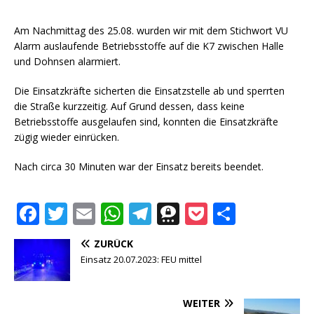
Am Nachmittag des 25.08. wurden wir mit dem Stichwort VU
Alarm auslaufende Betriebsstoffe auf die K7 zwischen Halle
und Dohnsen alarmiert.
Die Einsatzkräfte sicherten die Einsatzstelle ab und sperrten
die Straße kurzzeitig. Auf Grund dessen, dass keine
Betriebsstoffe ausgelaufen sind, konnten die Einsatzkräfte
zügig wieder einrücken.
Nach circa 30 Minuten war der Einsatz bereits beendet.
F
T
E
W
T
T
P
T
a
w
m
h
el
h
o
ei
ZURÜCK
c
it
ai
at
e
r
c
le
Einsatz 20.07.2023: FEU mittel
e
te
l
s
g
e
k
n
b
r
A
ra
e
et
WEITER