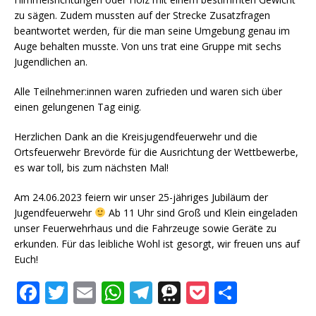
zu sägen. Zudem mussten auf der Strecke Zusatzfragen
beantwortet werden, für die man seine Umgebung genau im
Auge behalten musste. Von uns trat eine Gruppe mit sechs
Jugendlichen an.
Alle Teilnehmer:innen waren zufrieden und waren sich über
einen gelungenen Tag einig.
Herzlichen Dank an die Kreisjugendfeuerwehr und die
Ortsfeuerwehr Brevörde für die Ausrichtung der Wettbewerbe,
es war toll, bis zum nächsten Mal!
Am 24.06.2023 feiern wir unser 25-jähriges Jubiläum der
Jugendfeuerwehr
Ab 11 Uhr sind Groß und Klein eingeladen
unser Feuerwehrhaus und die Fahrzeuge sowie Geräte zu
erkunden. Für das leibliche Wohl ist gesorgt, wir freuen uns auf
Euch!
F
T
E
W
T
T
P
T
a
w
m
h
el
h
o
ei