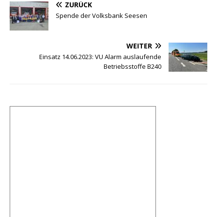
ZURÜCK
c
it
ai
at
e
r
c
le
Spende der Volksbank Seesen
e
te
l
s
g
e
k
n
b
r
A
ra
e
et
WEITER
o
p
m
m
Einsatz 14.06.2023: VU Alarm auslaufende
Betriebsstoffe B240
o
p
a
k