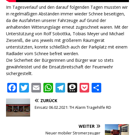
Im Tagesverlauf und den darauf folgenden Tagen mussten wir
in regelmäßigen Abständen immer wieder Schnee beseitigen,
da die Ausfahrten unserer Fahrzeuge auf Grund der
anhaltenden Witterungslage erneut zugeschneit waren. Mit der
Unterstützung von Rolf Sobottka, Tobias Meyer und Michael
Zieseniß, die uns jeweils mit größerem Räumgerät
unterstützten, konnte schließlich auch der Parkplatz mit einem
Radlader vom Schnee befreit werden.
Die Sicherheit der Bürgerinnen und Bürger war so stets
gewährleistet und die Einsatzbreitschaft der Feuerwehr
sichergestellt.
F
T
E
W
T
T
P
T
a
w
m
h
el
h
o
ei
ZURÜCK
c
it
ai
at
e
r
c
le
Einsatz 06.02.2021: TH Alarm Tragehilfe RD
e
te
l
s
g
e
k
n
b
r
A
ra
e
et
WEITER
Neuer mobiler Stromerzeuger