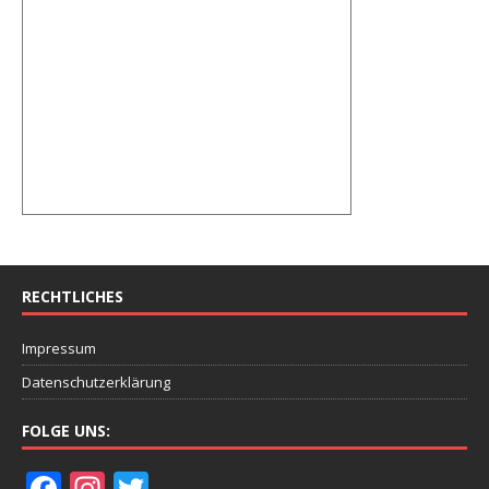
RECHTLICHES
Impressum
Datenschutzerklärung
FOLGE UNS:
F
In
T