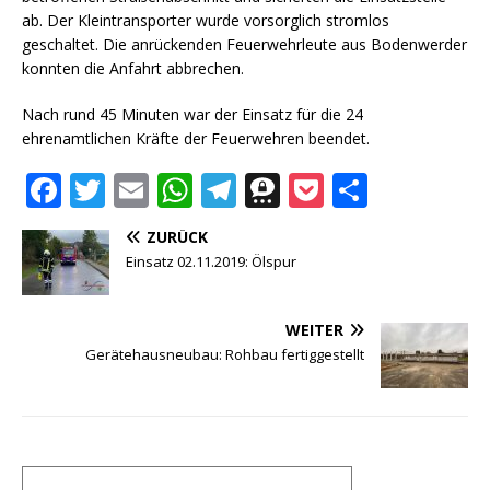
ab. Der Kleintransporter wurde vorsorglich stromlos
geschaltet. Die anrückenden Feuerwehrleute aus Bodenwerder
konnten die Anfahrt abbrechen.
Nach rund 45 Minuten war der Einsatz für die 24
ehrenamtlichen Kräfte der Feuerwehren beendet.
F
T
E
W
T
T
P
T
a
w
m
h
el
h
o
ei
ZURÜCK
c
it
ai
at
e
r
c
le
Einsatz 02.11.2019: Ölspur
e
te
l
s
g
e
k
n
b
r
A
ra
e
et
WEITER
o
p
m
m
Gerätehausneubau: Rohbau fertiggestellt
o
p
a
k